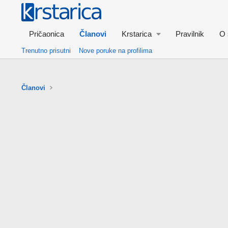
Pričaonica
Članovi
Krstarica
Pravilnik
O 
Trenutno prisutni
Nove poruke na profilima
Članovi