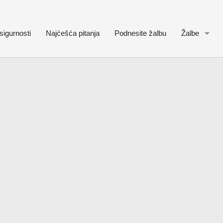
sigurnosti
Najćešća pitanja
Podnesite žalbu
Žalbe