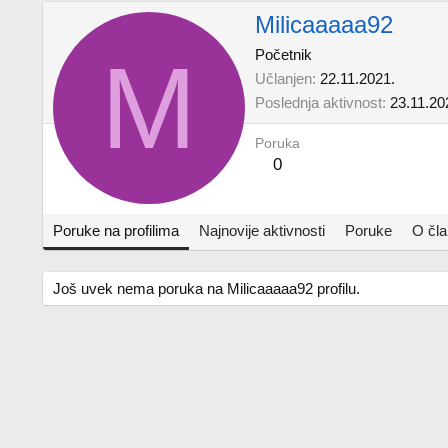
Milicaaaaa92
M
Početnik
Učlanjen
22.11.2021.
Poslednja aktivnost
23.11.20
Poruka
0
Poruke na profilima
Najnovije aktivnosti
Poruke
O čl
Još uvek nema poruka na Milicaaaaa92 profilu.