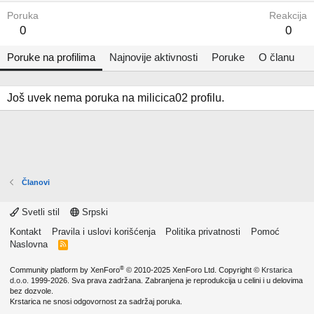
Poruka
Reakcija
0
0
Poruke na profilima
Najnovije aktivnosti
Poruke
O članu
Još uvek nema poruka na milicica02 profilu.
Članovi
Svetli stil
Srpski
Kontakt
Pravila i uslovi korišćenja
Politika privatnosti
Pomoć
Naslovna
R
S
S
®
Community platform by XenForo
© 2010-2025 XenForo Ltd.
Copyright ©
Krstarica
d.o.o.
1999-2026. Sva prava zadržana. Zabranjena je reprodukcija u celini i u delovima
bez dozvole.
Krstarica ne snosi odgovornost za sadržaj poruka.