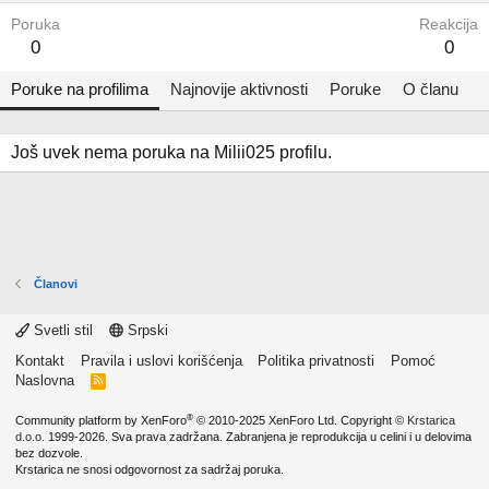
Poruka
Reakcija
0
0
Poruke na profilima
Najnovije aktivnosti
Poruke
O članu
Još uvek nema poruka na Milii025 profilu.
Članovi
Svetli stil
Srpski
Kontakt
Pravila i uslovi korišćenja
Politika privatnosti
Pomoć
Naslovna
R
S
S
®
Community platform by XenForo
© 2010-2025 XenForo Ltd.
Copyright ©
Krstarica
d.o.o.
1999-2026. Sva prava zadržana. Zabranjena je reprodukcija u celini i u delovima
bez dozvole.
Krstarica ne snosi odgovornost za sadržaj poruka.