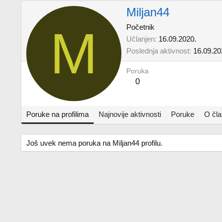
Miljan44
M
Početnik
Učlanjen
16.09.2020.
Poslednja aktivnost
16.09.20
Poruka
0
Poruke na profilima
Najnovije aktivnosti
Poruke
O čl
Još uvek nema poruka na Miljan44 profilu.