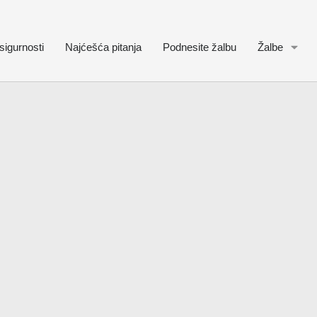
sigurnosti
Najćešća pitanja
Podnesite žalbu
Žalbe