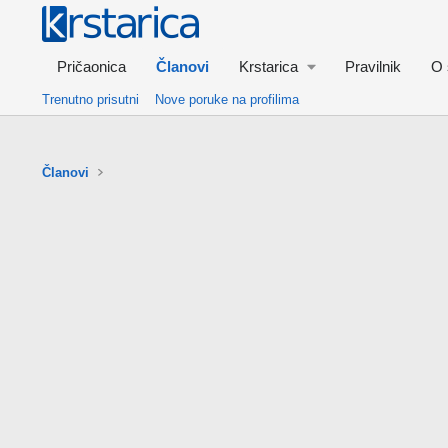
Pričaonica
Članovi
Krstarica
Pravilnik
O 
Trenutno prisutni
Nove poruke na profilima
Članovi