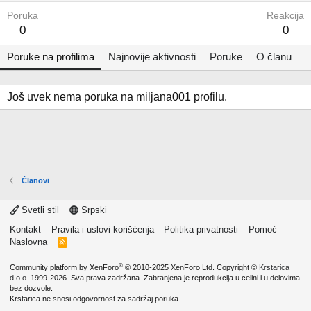
Poruka
Reakcija
0
0
Poruke na profilima
Najnovije aktivnosti
Poruke
O članu
Još uvek nema poruka na miljana001 profilu.
Članovi
Svetli stil
Srpski
Kontakt
Pravila i uslovi korišćenja
Politika privatnosti
Pomoć
Naslovna
R
S
S
®
Community platform by XenForo
© 2010-2025 XenForo Ltd.
Copyright ©
Krstarica
d.o.o.
1999-2026. Sva prava zadržana. Zabranjena je reprodukcija u celini i u delovima
bez dozvole.
Krstarica ne snosi odgovornost za sadržaj poruka.