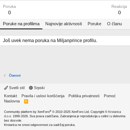
Poruka
Reakcija
0
0
Poruke na profilima
Najnovije aktivnosti
Poruke
O članu
Još uvek nema poruka na Miljanprince profilu.
Članovi
Svetli stil
Srpski
Kontakt
Pravila i uslovi korišćenja
Politika privatnosti
Pomoć
Naslovna
R
S
S
®
Community platform by XenForo
© 2010-2025 XenForo Ltd.
Copyright ©
Krstarica
d.o.o.
1999-2026. Sva prava zadržana. Zabranjena je reprodukcija u celini i u delovima
bez dozvole.
Krstarica ne snosi odgovornost za sadržaj poruka.