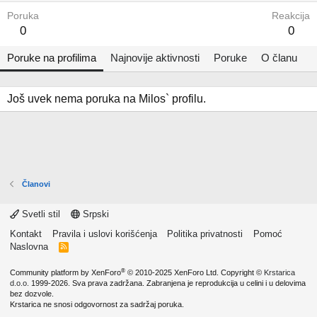
Poruka
Reakcija
0
0
Poruke na profilima
Najnovije aktivnosti
Poruke
O članu
Još uvek nema poruka na Milos` profilu.
Članovi
Svetli stil
Srpski
Kontakt
Pravila i uslovi korišćenja
Politika privatnosti
Pomoć
Naslovna
R
S
S
®
Community platform by XenForo
© 2010-2025 XenForo Ltd.
Copyright ©
Krstarica
d.o.o.
1999-2026. Sva prava zadržana. Zabranjena je reprodukcija u celini i u delovima
bez dozvole.
Krstarica ne snosi odgovornost za sadržaj poruka.