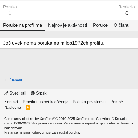
Poruka
Reakcija
1
0
Poruke na profilima
Najnovije aktivnosti
Poruke
O članu
Još uvek nema poruka na milos1972ch profilu.
Članovi
Svetli stil
Srpski
Kontakt
Pravila i uslovi korišćenja
Politika privatnosti
Pomoć
Naslovna
R
S
S
®
Community platform by XenForo
© 2010-2025 XenForo Ltd.
Copyright ©
Krstarica
d.o.o.
1999-2026. Sva prava zadržana. Zabranjena je reprodukcija u celini i u delovima
bez dozvole.
Krstarica ne snosi odgovornost za sadržaj poruka.