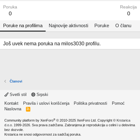
Poruka
Reakcija
0
0
Poruke na profilima
Najnovije aktivnosti
Poruke
O članu
Još uvek nema poruka na milos3030 profilu.
Članovi
Svetli stil
Srpski
Kontakt
Pravila i uslovi korišćenja
Politika privatnosti
Pomoć
Naslovna
R
S
S
®
Community platform by XenForo
© 2010-2025 XenForo Ltd.
Copyright ©
Krstarica
d.o.o.
1999-2026. Sva prava zadržana. Zabranjena je reprodukcija u celini i u delovima
bez dozvole.
Krstarica ne snosi odgovornost za sadržaj poruka.