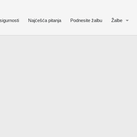
sigurnosti
Najćešća pitanja
Podnesite žalbu
Žalbe