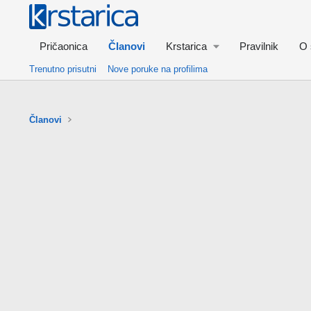
Pričaonica
Članovi
Krstarica
Pravilnik
O 
Trenutno prisutni
Nove poruke na profilima
Članovi