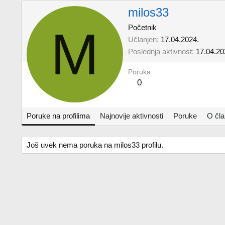
milos33
M
Početnik
Učlanjen
17.04.2024.
Poslednja aktivnost
17.04.20
Poruka
0
Poruke na profilima
Najnovije aktivnosti
Poruke
O čl
Još uvek nema poruka na milos33 profilu.