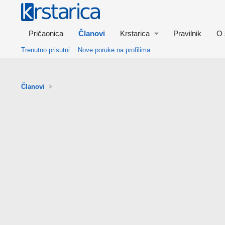
Pričaonica
Članovi
Krstarica
Pravilnik
O 
Trenutno prisutni
Nove poruke na profilima
Članovi