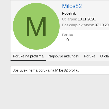
Milos82
M
Početnik
Učlanjen
13.11.2020.
Poslednja aktivnost
07.10.20
Poruka
0
Poruke na profilima
Najnovije aktivnosti
Poruke
O čl
Još uvek nema poruka na Milos82 profilu.