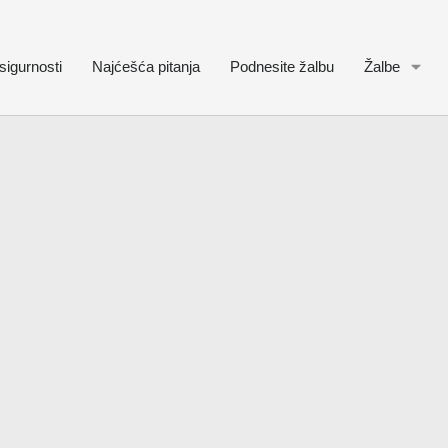
sigurnosti
Najćešća pitanja
Podnesite žalbu
Žalbe