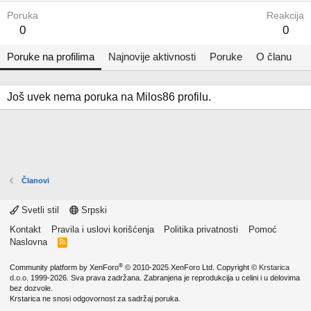
Poruka
Reakcija
0
0
Poruke na profilima
Najnovije aktivnosti
Poruke
O članu
Još uvek nema poruka na Milos86 profilu.
Članovi
Svetli stil
Srpski
Kontakt
Pravila i uslovi korišćenja
Politika privatnosti
Pomoć
Naslovna
R
S
S
®
Community platform by XenForo
© 2010-2025 XenForo Ltd.
Copyright ©
Krstarica
d.o.o.
1999-2026. Sva prava zadržana. Zabranjena je reprodukcija u celini i u delovima
bez dozvole.
Krstarica ne snosi odgovornost za sadržaj poruka.