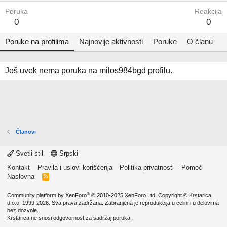
Poruka
Reakcija
0
0
Poruke na profilima
Najnovije aktivnosti
Poruke
O članu
Još uvek nema poruka na milos984bgd profilu.
Članovi
Svetli stil
Srpski
Kontakt
Pravila i uslovi korišćenja
Politika privatnosti
Pomoć
Naslovna
R
S
S
®
Community platform by XenForo
© 2010-2025 XenForo Ltd.
Copyright ©
Krstarica
d.o.o.
1999-2026. Sva prava zadržana. Zabranjena je reprodukcija u celini i u delovima
bez dozvole.
Krstarica ne snosi odgovornost za sadržaj poruka.