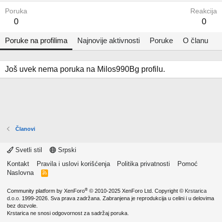
Poruka
Reakcija
0
0
Poruke na profilima
Najnovije aktivnosti
Poruke
O članu
Još uvek nema poruka na Milos990Bg profilu.
Članovi
Svetli stil
Srpski
Kontakt
Pravila i uslovi korišćenja
Politika privatnosti
Pomoć
Naslovna
R
S
S
®
Community platform by XenForo
© 2010-2025 XenForo Ltd.
Copyright ©
Krstarica
d.o.o.
1999-2026. Sva prava zadržana. Zabranjena je reprodukcija u celini i u delovima
bez dozvole.
Krstarica ne snosi odgovornost za sadržaj poruka.