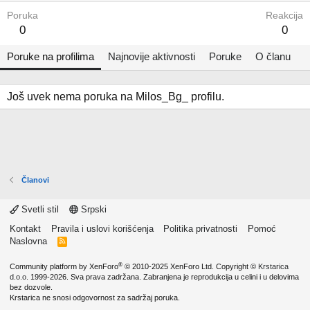
Poruka
Reakcija
0
0
Poruke na profilima
Najnovije aktivnosti
Poruke
O članu
Još uvek nema poruka na Milos_Bg_ profilu.
Članovi
Svetli stil
Srpski
Kontakt
Pravila i uslovi korišćenja
Politika privatnosti
Pomoć
Naslovna
R
S
S
®
Community platform by XenForo
© 2010-2025 XenForo Ltd.
Copyright ©
Krstarica
d.o.o.
1999-2026. Sva prava zadržana. Zabranjena je reprodukcija u celini i u delovima
bez dozvole.
Krstarica ne snosi odgovornost za sadržaj poruka.