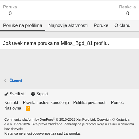
Poruka
Reakcija
0
0
Poruke na profilima
Najnovije aktivnosti
Poruke
O članu
Još uvek nema poruka na Milos_Bgd_81 profilu.
Članovi
Svetli stil
Srpski
Kontakt
Pravila i uslovi korišćenja
Politika privatnosti
Pomoć
Naslovna
R
S
S
®
Community platform by XenForo
© 2010-2025 XenForo Ltd.
Copyright ©
Krstarica
d.o.o.
1999-2026. Sva prava zadržana. Zabranjena je reprodukcija u celini i u delovima
bez dozvole.
Krstarica ne snosi odgovornost za sadržaj poruka.