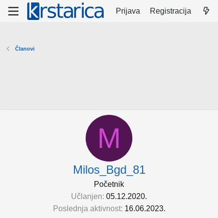
Prijava
Registracija
Članovi
M
Milos_Bgd_81
Početnik
Učlanjen
05.12.2020.
Poslednja aktivnost
16.06.2023.