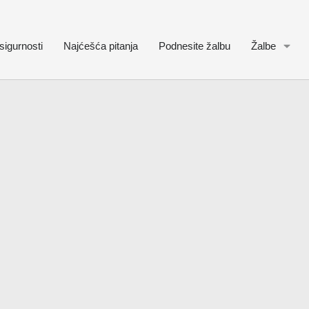
sigurnosti
Najćešća pitanja
Podnesite žalbu
Žalbe