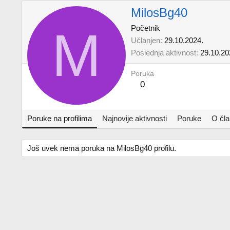
MilosBg40
M
Početnik
Učlanjen
29.10.2024.
Poslednja aktivnost
29.10.20
Poruka
0
Poruke na profilima
Najnovije aktivnosti
Poruke
O čl
Još uvek nema poruka na MilosBg40 profilu.