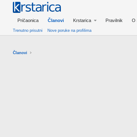
Pričaonica
Članovi
Krstarica
Pravilnik
O 
Trenutno prisutni
Nove poruke na profilima
Članovi