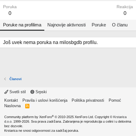
Poruka
Reakcija
0
0
Poruke na profilima
Najnovije aktivnosti
Poruke
O članu
Još uvek nema poruka na milosbgdb profilu.
Članovi
Svetli stil
Srpski
Kontakt
Pravila i uslovi korišćenja
Politika privatnosti
Pomoć
Naslovna
R
S
S
®
Community platform by XenForo
© 2010-2025 XenForo Ltd.
Copyright ©
Krstarica
d.o.o.
1999-2026. Sva prava zadržana. Zabranjena je reprodukcija u celini i u delovima
bez dozvole.
Krstarica ne snosi odgovornost za sadržaj poruka.