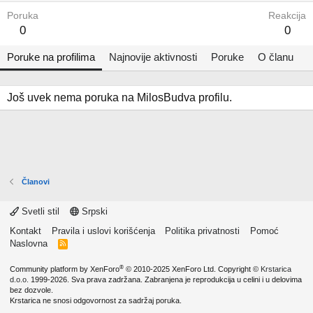
Poruka
Reakcija
0
0
Poruke na profilima
Najnovije aktivnosti
Poruke
O članu
Još uvek nema poruka na MilosBudva profilu.
Članovi
Svetli stil
Srpski
Kontakt
Pravila i uslovi korišćenja
Politika privatnosti
Pomoć
Naslovna
R
S
S
®
Community platform by XenForo
© 2010-2025 XenForo Ltd.
Copyright ©
Krstarica
d.o.o.
1999-2026. Sva prava zadržana. Zabranjena je reprodukcija u celini i u delovima
bez dozvole.
Krstarica ne snosi odgovornost za sadržaj poruka.