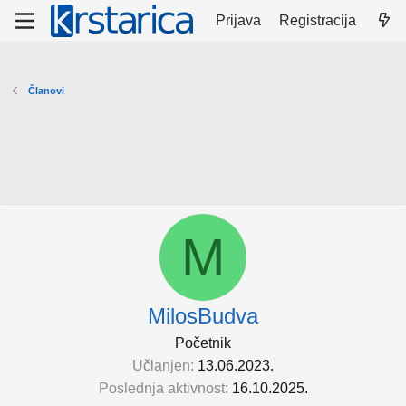
Prijava
Registracija
Članovi
M
MilosBudva
Početnik
Učlanjen
13.06.2023.
Poslednja aktivnost
16.10.2025.