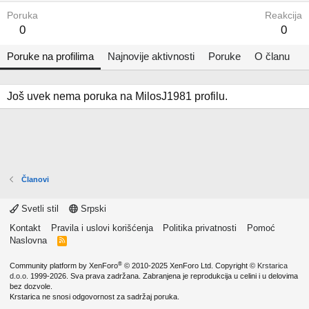
Poruka
Reakcija
0
0
Poruke na profilima
Najnovije aktivnosti
Poruke
O članu
Još uvek nema poruka na MilosJ1981 profilu.
Članovi
Svetli stil
Srpski
Kontakt
Pravila i uslovi korišćenja
Politika privatnosti
Pomoć
Naslovna
R
S
S
®
Community platform by XenForo
© 2010-2025 XenForo Ltd.
Copyright ©
Krstarica
d.o.o.
1999-2026. Sva prava zadržana. Zabranjena je reprodukcija u celini i u delovima
bez dozvole.
Krstarica ne snosi odgovornost za sadržaj poruka.