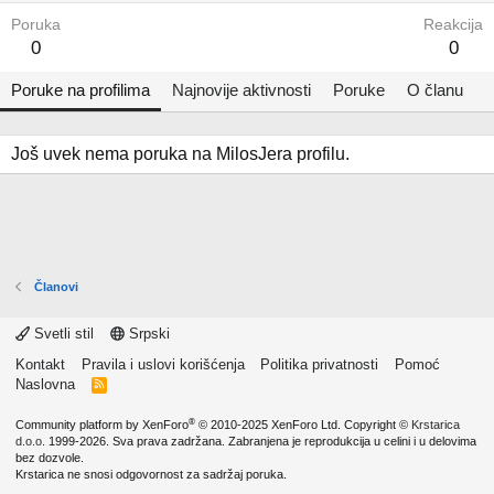
Poruka
Reakcija
0
0
Poruke na profilima
Najnovije aktivnosti
Poruke
O članu
Još uvek nema poruka na MilosJera profilu.
Članovi
Svetli stil
Srpski
Kontakt
Pravila i uslovi korišćenja
Politika privatnosti
Pomoć
Naslovna
R
S
S
®
Community platform by XenForo
© 2010-2025 XenForo Ltd.
Copyright ©
Krstarica
d.o.o.
1999-2026. Sva prava zadržana. Zabranjena je reprodukcija u celini i u delovima
bez dozvole.
Krstarica ne snosi odgovornost za sadržaj poruka.