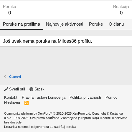
Poruka
Reakcija
0
0
Poruke na profilima
Najnovije aktivnosti
Poruke
O članu
Još uvek nema poruka na Miloss86 profilu.
Članovi
Svetli stil
Srpski
Kontakt
Pravila i uslovi korišćenja
Politika privatnosti
Pomoć
Naslovna
R
S
S
®
Community platform by XenForo
© 2010-2025 XenForo Ltd.
Copyright ©
Krstarica
d.o.o.
1999-2026. Sva prava zadržana. Zabranjena je reprodukcija u celini i u delovima
bez dozvole.
Krstarica ne snosi odgovornost za sadržaj poruka.