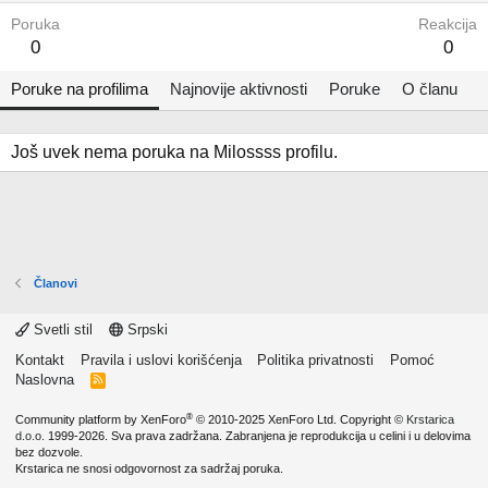
Poruka
Reakcija
0
0
Poruke na profilima
Najnovije aktivnosti
Poruke
O članu
Još uvek nema poruka na Milossss profilu.
Članovi
Svetli stil
Srpski
Kontakt
Pravila i uslovi korišćenja
Politika privatnosti
Pomoć
Naslovna
R
S
S
®
Community platform by XenForo
© 2010-2025 XenForo Ltd.
Copyright ©
Krstarica
d.o.o.
1999-2026. Sva prava zadržana. Zabranjena je reprodukcija u celini i u delovima
bez dozvole.
Krstarica ne snosi odgovornost za sadržaj poruka.