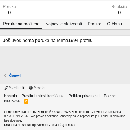
Poruka
Reakcija
0
0
Poruke na profilima
Najnovije aktivnosti
Poruke
O članu
Još uvek nema poruka na Mima1994 profilu.
Članovi
Svetli stil
Srpski
Kontakt
Pravila i uslovi korišćenja
Politika privatnosti
Pomoć
Naslovna
R
S
S
®
Community platform by XenForo
© 2010-2025 XenForo Ltd.
Copyright ©
Krstarica
d.o.o.
1999-2026. Sva prava zadržana. Zabranjena je reprodukcija u celini i u delovima
bez dozvole.
Krstarica ne snosi odgovornost za sadržaj poruka.