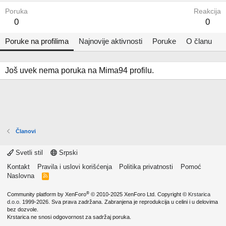
Poruka
Reakcija
0
0
Poruke na profilima
Najnovije aktivnosti
Poruke
O članu
Još uvek nema poruka na Mima94 profilu.
Članovi
Svetli stil
Srpski
Kontakt
Pravila i uslovi korišćenja
Politika privatnosti
Pomoć
Naslovna
R
S
S
®
Community platform by XenForo
© 2010-2025 XenForo Ltd.
Copyright ©
Krstarica
d.o.o.
1999-2026. Sva prava zadržana. Zabranjena je reprodukcija u celini i u delovima
bez dozvole.
Krstarica ne snosi odgovornost za sadržaj poruka.