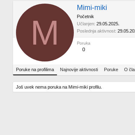
Mimi-miki
M
Početnik
Učlanjen
29.05.2025.
Poslednja aktivnost
29.05.20
Poruka
0
Poruke na profilima
Najnovije aktivnosti
Poruke
O čl
Još uvek nema poruka na Mimi-miki profilu.