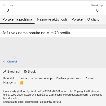
Poruka
Reakcija
0
0
Poruke na profilima
Najnovije aktivnosti
Poruke
O članu
Još uvek nema poruka na Mimi79 profilu.
Članovi
Svetli stil
Srpski
Kontakt
Pravila i uslovi korišćenja
Politika privatnosti
Pomoć
Naslovna
R
S
S
®
Community platform by XenForo
© 2010-2025 XenForo Ltd.
Copyright ©
Krstarica
d.o.o.
1999-2026. Sva prava zadržana. Zabranjena je reprodukcija u celini i u delovima
bez dozvole.
Krstarica ne snosi odgovornost za sadržaj poruka.