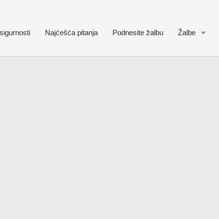
sigurnosti
Najćešća pitanja
Podnesite žalbu
Žalbe