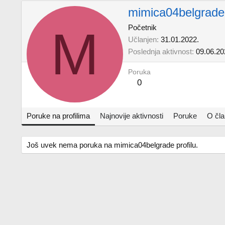
mimica04belgrade
M
Početnik
Učlanjen
31.01.2022.
Poslednja aktivnost
09.06.20
Poruka
0
Poruke na profilima
Najnovije aktivnosti
Poruke
O čl
Još uvek nema poruka na mimica04belgrade profilu.