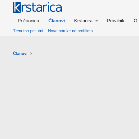
Pričaonica
Članovi
Krstarica
Pravilnik
O 
Trenutno prisutni
Nove poruke na profilima
Članovi