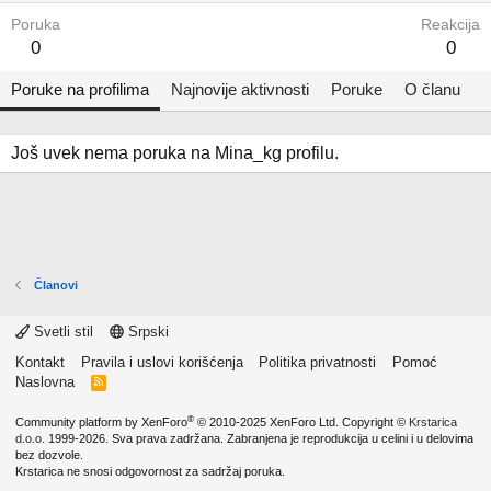
Poruka
Reakcija
0
0
Poruke na profilima
Najnovije aktivnosti
Poruke
O članu
Još uvek nema poruka na Mina_kg profilu.
Članovi
Svetli stil
Srpski
Kontakt
Pravila i uslovi korišćenja
Politika privatnosti
Pomoć
Naslovna
R
S
S
®
Community platform by XenForo
© 2010-2025 XenForo Ltd.
Copyright ©
Krstarica
d.o.o.
1999-2026. Sva prava zadržana. Zabranjena je reprodukcija u celini i u delovima
bez dozvole.
Krstarica ne snosi odgovornost za sadržaj poruka.