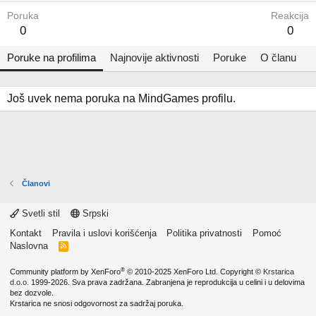
Poruka
Reakcija
0
0
Poruke na profilima
Najnovije aktivnosti
Poruke
O članu
Još uvek nema poruka na MindGames profilu.
Članovi
Svetli stil
Srpski
Kontakt
Pravila i uslovi korišćenja
Politika privatnosti
Pomoć
Naslovna
R
S
S
®
Community platform by XenForo
© 2010-2025 XenForo Ltd.
Copyright ©
Krstarica
d.o.o.
1999-2026. Sva prava zadržana. Zabranjena je reprodukcija u celini i u delovima
bez dozvole.
Krstarica ne snosi odgovornost za sadržaj poruka.