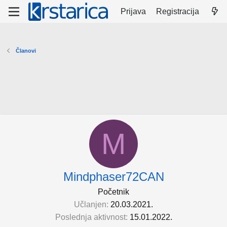
Prijava
Registracija
Članovi
M
Mindphaser72CAN
Početnik
Učlanjen
20.03.2021.
Poslednja aktivnost
15.01.2022.