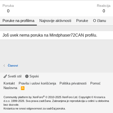
Poruka
Reakcija
0
0
Poruke na profilima
Najnovije aktivnosti
Poruke
O članu
Još uvek nema poruka na Mindphaser72CAN profilu.
Članovi
Svetli stil
Srpski
Kontakt
Pravila i uslovi korišćenja
Politika privatnosti
Pomoć
Naslovna
R
S
S
®
Community platform by XenForo
© 2010-2025 XenForo Ltd.
Copyright ©
Krstarica
d.o.o.
1999-2026. Sva prava zadržana. Zabranjena je reprodukcija u celini i u delovima
bez dozvole.
Krstarica ne snosi odgovornost za sadržaj poruka.