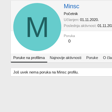
Minsc
M
Početnik
Učlanjen
01.11.2020.
Poslednja aktivnost
01.11.20
Poruka
0
Poruke na profilima
Najnovije aktivnosti
Poruke
O čl
Još uvek nema poruka na Minsc profilu.