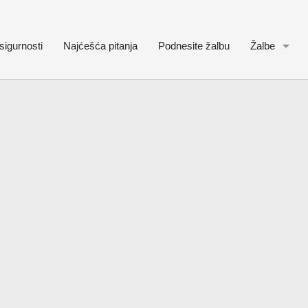
sigurnosti
Najćešća pitanja
Podnesite žalbu
Žalbe