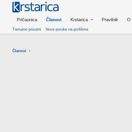
Pričaonica
Članovi
Krstarica
Pravilnik
O 
Trenutno prisutni
Nove poruke na profilima
Članovi