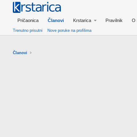
Pričaonica
Članovi
Krstarica
Pravilnik
O 
Trenutno prisutni
Nove poruke na profilima
Članovi