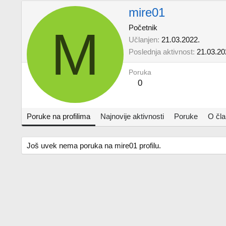
mire01
M
Početnik
Učlanjen
21.03.2022.
Poslednja aktivnost
21.03.20
Poruka
0
Poruke na profilima
Najnovije aktivnosti
Poruke
O čl
Još uvek nema poruka na mire01 profilu.