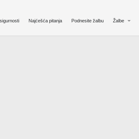
sigurnosti
Najćešća pitanja
Podnesite žalbu
Žalbe