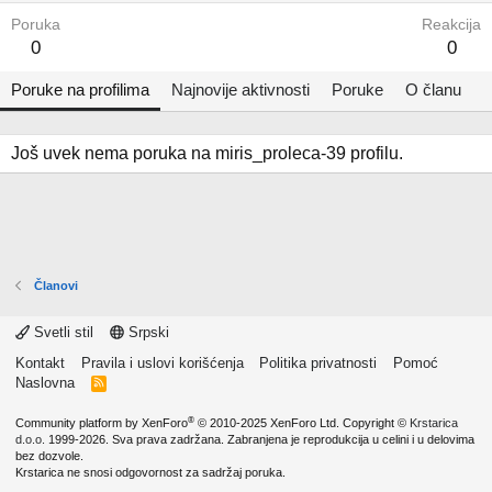
Poruka
Reakcija
0
0
Poruke na profilima
Najnovije aktivnosti
Poruke
O članu
Još uvek nema poruka na miris_proleca-39 profilu.
Članovi
Svetli stil
Srpski
Kontakt
Pravila i uslovi korišćenja
Politika privatnosti
Pomoć
Naslovna
R
S
S
®
Community platform by XenForo
© 2010-2025 XenForo Ltd.
Copyright ©
Krstarica
d.o.o.
1999-2026. Sva prava zadržana. Zabranjena je reprodukcija u celini i u delovima
bez dozvole.
Krstarica ne snosi odgovornost za sadržaj poruka.