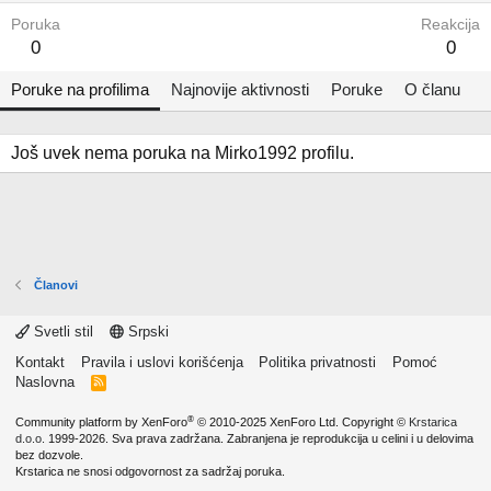
Poruka
Reakcija
0
0
Poruke na profilima
Najnovije aktivnosti
Poruke
O članu
Još uvek nema poruka na Mirko1992 profilu.
Članovi
Svetli stil
Srpski
Kontakt
Pravila i uslovi korišćenja
Politika privatnosti
Pomoć
Naslovna
R
S
S
®
Community platform by XenForo
© 2010-2025 XenForo Ltd.
Copyright ©
Krstarica
d.o.o.
1999-2026. Sva prava zadržana. Zabranjena je reprodukcija u celini i u delovima
bez dozvole.
Krstarica ne snosi odgovornost za sadržaj poruka.