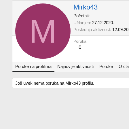
Mirko43
M
Početnik
Učlanjen
27.12.2020.
Poslednja aktivnost
12.09.20
Poruka
0
Poruke na profilima
Najnovije aktivnosti
Poruke
O čl
Još uvek nema poruka na Mirko43 profilu.