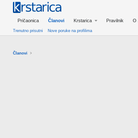
Pričaonica
Članovi
Krstarica
Pravilnik
O 
Trenutno prisutni
Nove poruke na profilima
Članovi