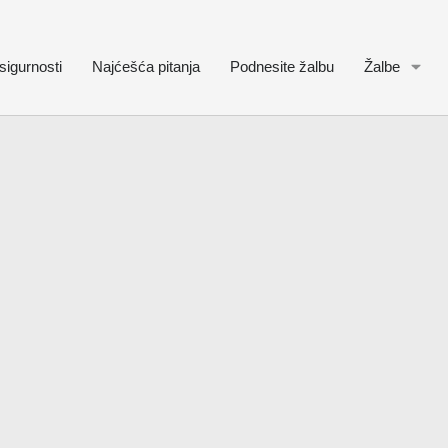
sigurnosti
Najćešća pitanja
Podnesite žalbu
Žalbe