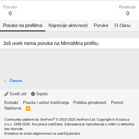
Poruka
Reakcija
0
0
Poruke na profilima
Najnovije aktivnosti
Poruke
O članu
Još uvek nema poruka na MirnaMira profilu.
Članovi
Svetli stil
Srpski
Kontakt
Pravila i uslovi korišćenja
Politika privatnosti
Pomoć
Naslovna
R
S
S
®
Community platform by XenForo
© 2010-2025 XenForo Ltd.
Copyright ©
Krstarica
d.o.o.
1999-2026. Sva prava zadržana. Zabranjena je reprodukcija u celini i u delovima
bez dozvole.
Krstarica ne snosi odgovornost za sadržaj poruka.