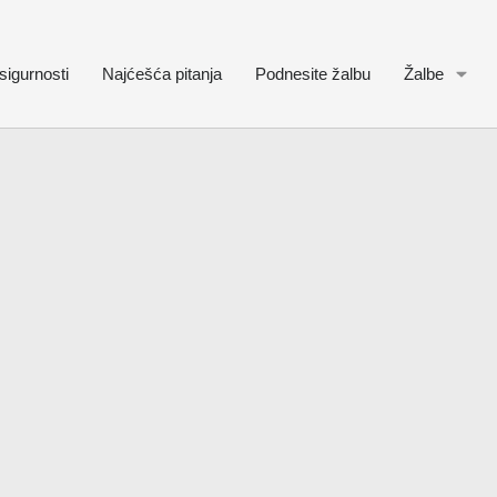
sigurnosti
Najćešća pitanja
Podnesite žalbu
Žalbe