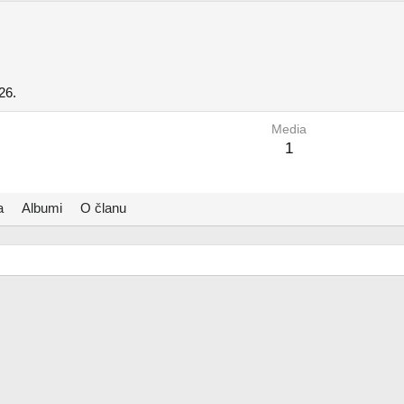
26.
Media
1
a
Albumi
O članu