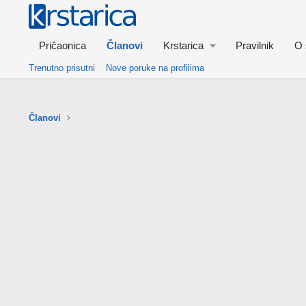
Pričaonica
Članovi
Krstarica
Pravilnik
O 
Trenutno prisutni
Nove poruke na profilima
Članovi