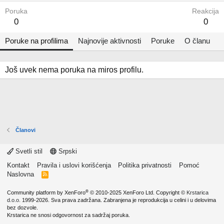
Poruka
Reakcija
0
0
Poruke na profilima
Najnovije aktivnosti
Poruke
O članu
Još uvek nema poruka na miros profilu.
Članovi
Svetli stil
Srpski
Kontakt
Pravila i uslovi korišćenja
Politika privatnosti
Pomoć
Naslovna
R
S
S
®
Community platform by XenForo
© 2010-2025 XenForo Ltd.
Copyright ©
Krstarica
d.o.o.
1999-2026. Sva prava zadržana. Zabranjena je reprodukcija u celini i u delovima
bez dozvole.
Krstarica ne snosi odgovornost za sadržaj poruka.