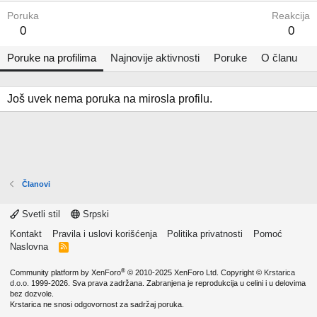
Poruka
Reakcija
0
0
Poruke na profilima
Najnovije aktivnosti
Poruke
O članu
Još uvek nema poruka na mirosla profilu.
Članovi
Svetli stil
Srpski
Kontakt
Pravila i uslovi korišćenja
Politika privatnosti
Pomoć
Naslovna
R
S
S
®
Community platform by XenForo
© 2010-2025 XenForo Ltd.
Copyright ©
Krstarica
d.o.o.
1999-2026. Sva prava zadržana. Zabranjena je reprodukcija u celini i u delovima
bez dozvole.
Krstarica ne snosi odgovornost za sadržaj poruka.