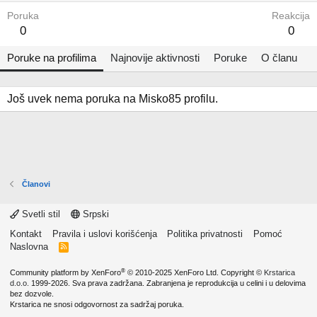
Poruka
Reakcija
0
0
Poruke na profilima
Najnovije aktivnosti
Poruke
O članu
Još uvek nema poruka na Misko85 profilu.
Članovi
Svetli stil
Srpski
Kontakt
Pravila i uslovi korišćenja
Politika privatnosti
Pomoć
Naslovna
R
S
S
®
Community platform by XenForo
© 2010-2025 XenForo Ltd.
Copyright ©
Krstarica
d.o.o.
1999-2026. Sva prava zadržana. Zabranjena je reprodukcija u celini i u delovima
bez dozvole.
Krstarica ne snosi odgovornost za sadržaj poruka.