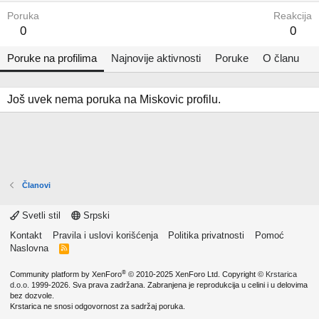
Poruka
Reakcija
0
0
Poruke na profilima
Najnovije aktivnosti
Poruke
O članu
Još uvek nema poruka na Miskovic profilu.
Članovi
Svetli stil
Srpski
Kontakt
Pravila i uslovi korišćenja
Politika privatnosti
Pomoć
Naslovna
R
S
S
®
Community platform by XenForo
© 2010-2025 XenForo Ltd.
Copyright ©
Krstarica
d.o.o.
1999-2026. Sva prava zadržana. Zabranjena je reprodukcija u celini i u delovima
bez dozvole.
Krstarica ne snosi odgovornost za sadržaj poruka.