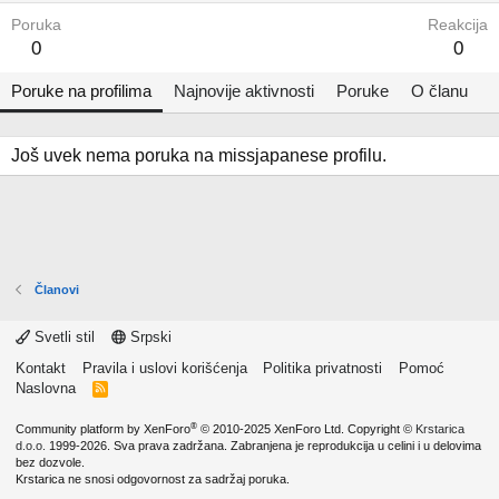
Poruka
Reakcija
0
0
Poruke na profilima
Najnovije aktivnosti
Poruke
O članu
Još uvek nema poruka na missjapanese profilu.
Članovi
Svetli stil
Srpski
Kontakt
Pravila i uslovi korišćenja
Politika privatnosti
Pomoć
Naslovna
R
S
S
®
Community platform by XenForo
© 2010-2025 XenForo Ltd.
Copyright ©
Krstarica
d.o.o.
1999-2026. Sva prava zadržana. Zabranjena je reprodukcija u celini i u delovima
bez dozvole.
Krstarica ne snosi odgovornost za sadržaj poruka.