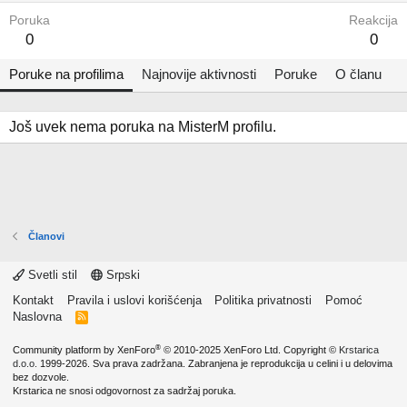
Poruka
Reakcija
0
0
Poruke na profilima
Najnovije aktivnosti
Poruke
O članu
Još uvek nema poruka na MisterM profilu.
Članovi
Svetli stil
Srpski
Kontakt
Pravila i uslovi korišćenja
Politika privatnosti
Pomoć
Naslovna
R
S
S
®
Community platform by XenForo
© 2010-2025 XenForo Ltd.
Copyright ©
Krstarica
d.o.o.
1999-2026. Sva prava zadržana. Zabranjena je reprodukcija u celini i u delovima
bez dozvole.
Krstarica ne snosi odgovornost za sadržaj poruka.