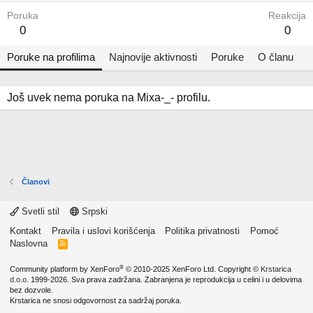
Poruka
Reakcija
0
0
Poruke na profilima
Najnovije aktivnosti
Poruke
O članu
Još uvek nema poruka na Mixa-_- profilu.
Članovi
Svetli stil
Srpski
Kontakt
Pravila i uslovi korišćenja
Politika privatnosti
Pomoć
Naslovna
R
S
S
®
Community platform by XenForo
© 2010-2025 XenForo Ltd.
Copyright ©
Krstarica
d.o.o.
1999-2026. Sva prava zadržana. Zabranjena je reprodukcija u celini i u delovima
bez dozvole.
Krstarica ne snosi odgovornost za sadržaj poruka.