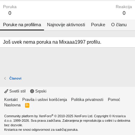
Poruka
Reakcija
0
0
Poruke na profilima
Najnovije aktivnosti
Poruke
O članu
Još uvek nema poruka na Mixaaa1997 profilu.
Članovi
Svetli stil
Srpski
Kontakt
Pravila i uslovi korišćenja
Politika privatnosti
Pomoć
Naslovna
R
S
S
®
Community platform by XenForo
© 2010-2025 XenForo Ltd.
Copyright ©
Krstarica
d.o.o.
1999-2026. Sva prava zadržana. Zabranjena je reprodukcija u celini i u delovima
bez dozvole.
Krstarica ne snosi odgovornost za sadržaj poruka.