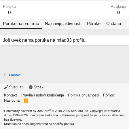
Poruka
Reakcija
0
0
Poruke na profilima
Najnovije aktivnosti
Poruke
O članu
Još uvek nema poruka na mlad33 profilu.
Članovi
Svetli stil
Srpski
Kontakt
Pravila i uslovi korišćenja
Politika privatnosti
Pomoć
Naslovna
R
S
S
®
Community platform by XenForo
© 2010-2025 XenForo Ltd.
Copyright ©
Krstarica
d.o.o.
1999-2026. Sva prava zadržana. Zabranjena je reprodukcija u celini i u delovima
bez dozvole.
Krstarica ne snosi odgovornost za sadržaj poruka.