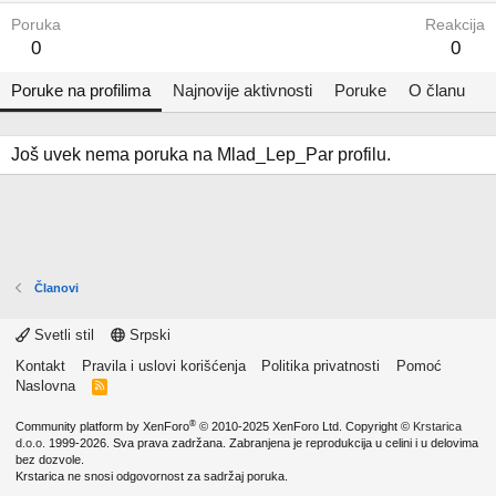
Poruka
Reakcija
0
0
Poruke na profilima
Najnovije aktivnosti
Poruke
O članu
Još uvek nema poruka na Mlad_Lep_Par profilu.
Članovi
Svetli stil
Srpski
Kontakt
Pravila i uslovi korišćenja
Politika privatnosti
Pomoć
Naslovna
R
S
S
®
Community platform by XenForo
© 2010-2025 XenForo Ltd.
Copyright ©
Krstarica
d.o.o.
1999-2026. Sva prava zadržana. Zabranjena je reprodukcija u celini i u delovima
bez dozvole.
Krstarica ne snosi odgovornost za sadržaj poruka.