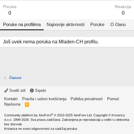
Poruka
Reakcija
0
0
Poruke na profilima
Najnovije aktivnosti
Poruke
O članu
Još uvek nema poruka na Mladen-CH profilu.
Članovi
Svetli stil
Srpski
Kontakt
Pravila i uslovi korišćenja
Politika privatnosti
Pomoć
Naslovna
R
S
S
®
Community platform by XenForo
© 2010-2025 XenForo Ltd.
Copyright ©
Krstarica
d.o.o.
1999-2026. Sva prava zadržana. Zabranjena je reprodukcija u celini i u delovima
bez dozvole.
Krstarica ne snosi odgovornost za sadržaj poruka.