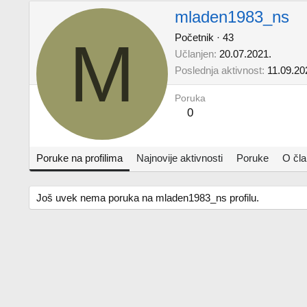
mladen1983_ns
M
Početnik
·
43
Učlanjen
20.07.2021.
Poslednja aktivnost
11.09.20
Poruka
0
Poruke na profilima
Najnovije aktivnosti
Poruke
O čl
Još uvek nema poruka na mladen1983_ns profilu.