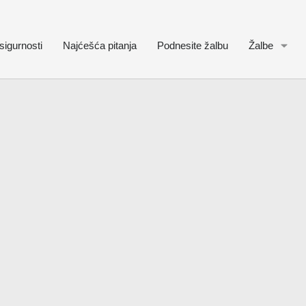
sigurnosti
Najćešća pitanja
Podnesite žalbu
Žalbe