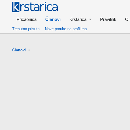
Pričaonica
Članovi
Krstarica
Pravilnik
O 
Trenutno prisutni
Nove poruke na profilima
Članovi